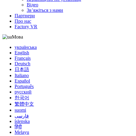
Відео
Зв’яжіться з нами
Партнери
Про нас
Factory VR
Мова
українська
English
Français
Deutsch
日本語
Italiano
Español
Português
русский
한국어
繁體中文
suomi
فارسی
íslenska
हिंदी
Melayu