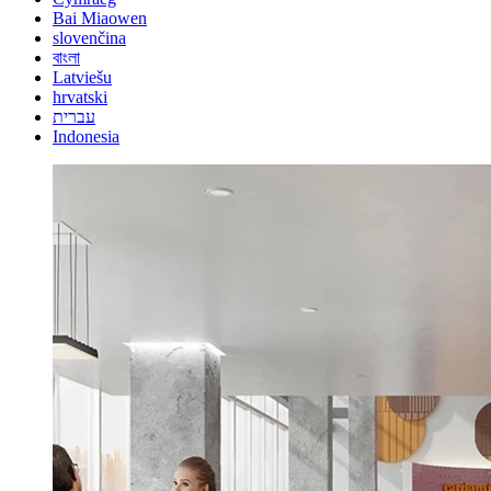
Bai Miaowen
slovenčina
বাংলা
Latviešu
hrvatski
עברית
Indonesia