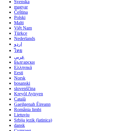
Svenska
magyar
Čeština
Polski
Malti
Việt Nam
Türkçe
Nederlands
اردو
ไทย
عربي
Български
Ελληνικά
Eesti
Norsk
bosanski
slovenščina
Kreyòl Ayisyen
Català
Gaeilgenah Éireann
România limbi
Lietuvių
Srbija jezik (latinica)
dansk
Cymraeg