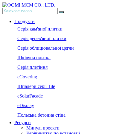
Продукти
Серія кам'яної плитки
Серія дерев'яної плитки
Серія облицювальної цегли
Шкіряна плитка
Серія плетіння
eCovering
Шпалери серії Tile
eSolarFacade
eDisplay
Польська бетонна стіна
Ресурси
Минулі проекти
Керівництво по установці